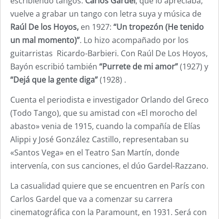
escribiendo tangos.
Carlos Gardel
, que lo apreciaba,
vuelve a grabar un tango con letra suya y música de
Raúl De los Hoyos,
en 1927:
“Un tropezón (He tenido
un mal momento)”
. Lo hizo acompañado por los
guitarristas Ricardo-Barbieri. Con Raúl De Los Hoyos,
Bayón escribió también
“Purrete de mi amor”
(1927) y
“Dejá que la gente diga”
(1928) .
Cuenta el periodista e investigador Orlando del Greco
(Todo Tango), que su amistad con «El morocho del
abasto» venia de 1915, cuando la compañía de Elías
Alippi y José González Castillo, representaban su
«Santos Vega» en el Teatro San Martín, donde
intervenía, con sus canciones, el dúo Gardel-Razzano.
La casualidad quiere que se encuentren en París con
Carlos Gardel que va a comenzar su carrera
cinematográfica con la Paramount, en 1931. Será con