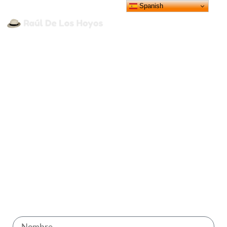
Spanish
¡SIGAMOS EN CONTACTO!
Si tienes alguna duda o quieres
hacernos una sugerencia, no dudes en
escribirnos rellenando el formulario
que hay a continuación