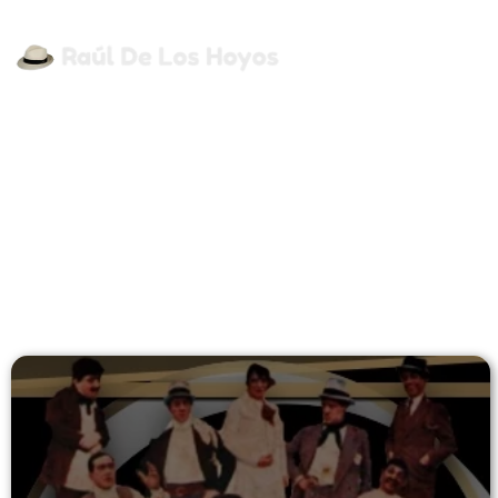
Inicio
Sec
TEATRO
|
EL RINCÓN D