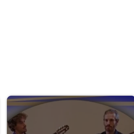
ciones
Todos los artículos
Acerca de mí
Contacto
E RAÚL
|
LEGADO
|
OBR