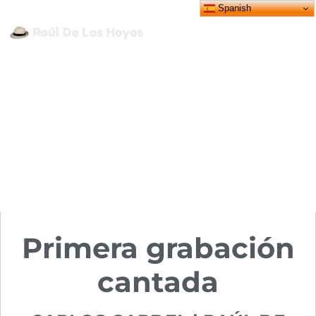
Spanish
CARLOS GARDEL
,
CANTANTES
,
LEGADO
,
OBRAS
CARLOS GARDEL | ¡ SONSA
!
Publicado por
Luis Perrière
25/11/2020
Primera grabación
cantada