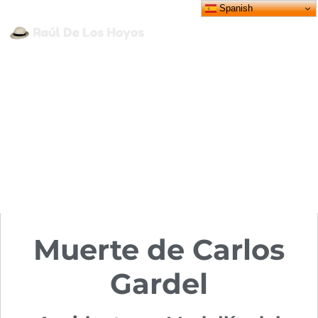
Spanish
CARLOS GARDEL
CARLOS GARDEL |
Tragedia de Medellín
Publicado por
Luis Perrière
29/08/2020
Muerte de Carlos
Gardel