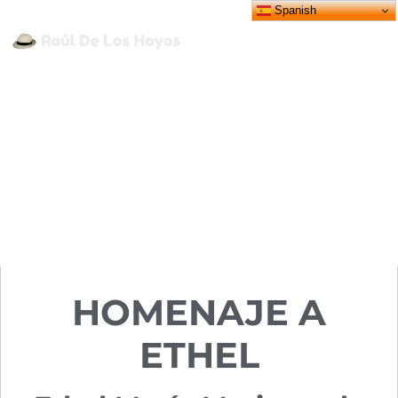
Spanish
EL RINCÓN DE RAÚL
,
TANGO
ETHEL MARIOTTO DE
MIRASSOU
Publicado por
Luis Perrière
28/09/2020
HOMENAJE A
ETHEL