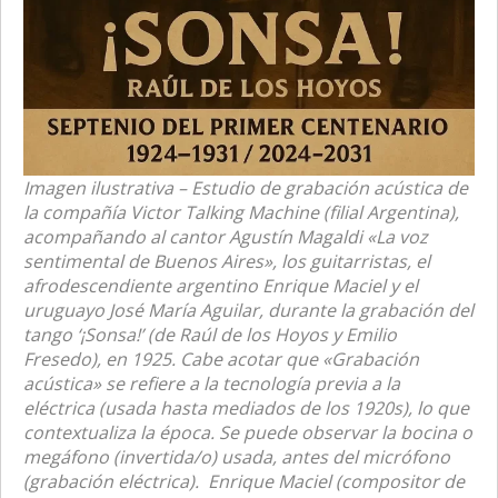
Imagen ilustrativa – Estudio de grabación acústica de
la compañía Victor Talking Machine (filial Argentina),
acompañando al cantor Agustín Magaldi «La voz
sentimental de Buenos Aires», los guitarristas, el
afrodescendiente argentino Enrique Maciel y el
uruguayo José María Aguilar, durante la grabación del
tango ‘¡Sonsa!’ (de Raúl de los Hoyos y Emilio
Fresedo), en 1925. Cabe acotar que «Grabación
acústica» se refiere a la tecnología previa a la
eléctrica (usada hasta mediados de los 1920s), lo que
contextualiza la época. Se puede observar la bocina o
megáfono (invertida/o) usada, antes del micrófono
(grabación eléctrica). Enrique Maciel (compositor de