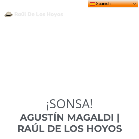
Spanish
CANTANTES
,
LEGADO
,
OBRAS
,
TANGO
AGUSTÍN MAGALDI canta a
RAÚL DE LOS HOYOS
Publicado por
Luis Perrière
24/10/2020
¡SONSA!
AGUSTÍN MAGALDI |
RAÚL DE LOS HOYOS