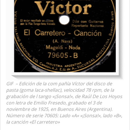
GIF – Edición de la com pañía Víctor del disco de
pasta (goma laca-shellac), velocidad 78 rpm, de la
grabación de l tango «¡Sonsa!», de Raúl De Los Hoyos
con letra de Emilio Fresedo, grabado el 3 de
noviembre de 1925, en Buenos Aires (Argentina).
Número de serie 70605: Lado «A» «¡Sonsa!», lado «B»,
la canción «El carretero»