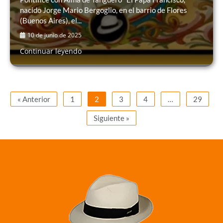
nacido Jorge Mario Bergoglio, en el barrio de Flores
(Buenos Aires), el...
10 de junio de 2025
Continuar leyendo
« Anterior
1
2
3
4
…
29
Siguiente »