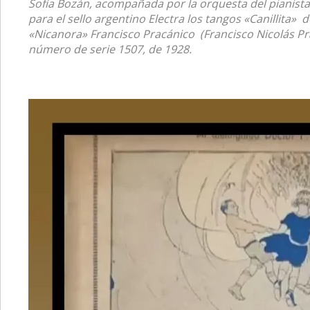
Sofía Bozán, acompañada por la orquesta del pianista
para el sello argentino Electra los tangos «Canillita»
«Nicanora» Francisco Pracánico (Francisco Nicolás Pra
número de serie 1507, de 1928.