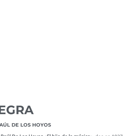
ciones
Todos los artículos
Acerca de mí
Contacto
CANTANTES
,
LEGADO
SOFÍA BOZÁN
Publicado por
Luis Perrière
07/10/2019
NEGRA
AÚL DE LOS HOYOS