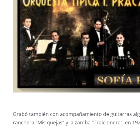
Grabó también con acompañamiento de guitarras algu
ranchera “Mis quejas” y la zamba “Traicionera”, en 192