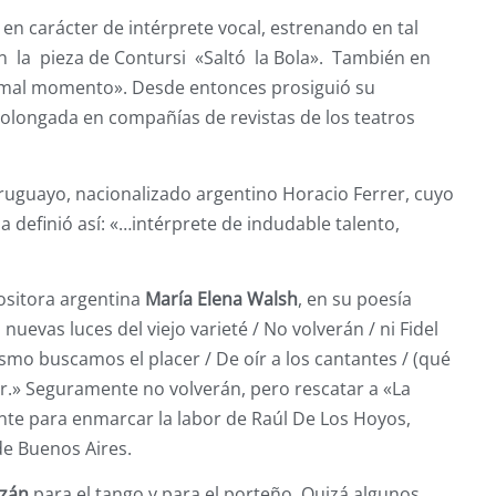
en carácter de intérprete vocal, estrenando en tal
 en la pieza de Contursi «Saltó la Bola». También en
n mal momento». Desde entonces prosiguió su
rolongada en compañías de revistas de los teatros
 uruguayo, nacionalizado argentino Horacio Ferrer, cuyo
 definió así: «…intérprete de indudable talento,
ositora argentina
María Elena Walsh
, en su poesía
nuevas luces del viejo varieté / No volverán / ni Fidel
ismo buscamos el placer / De oír a los cantantes / (qué
er.» Seguramente no volverán, pero rescatar a «La
te para enmarcar la labor de Raúl De Los Hoyos,
 de Buenos Aires.
ozán
para el tango y para el porteño. Quizá algunos