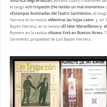
Sofía «La Negra» Bozán,
estreno cuatro creaciones de
el tango
«Un tropezón (He tenido un mal momento»
c
«Estampas Iluminadas del Teatro Sarmiento»,
el tango
Herrera en la revista
«Mientras las hojas caen»
y en 1
Bayón Herrera, en la revista
«El telar Maravilloso» y 
Romero en la revista
«Nueva
York en Buenos Aires».
T
Sarmiento, propiedad de Luis Bayón Herrera.