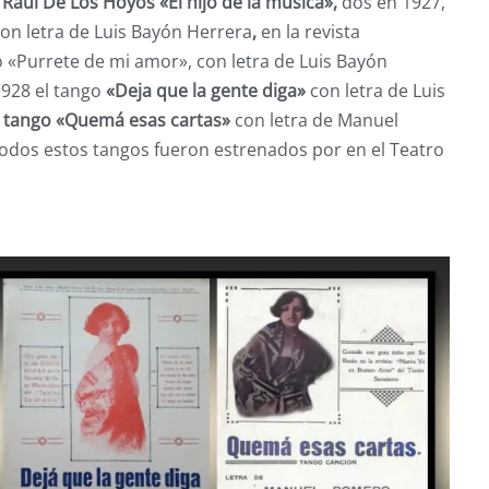
Raúl De Los Hoyos «El hijo de la música»,
dos en 1927,
on letra de Luis Bayón Herrera
,
en la revista
 «Purrete de mi amor», con letra de Luis Bayón
928 el tango
«Deja que la gente diga»
con letra de Luis
el tango «Quemá esas cartas»
con letra de Manuel
odos estos tangos fueron estrenados por en el Teatro