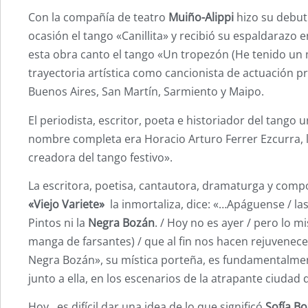
Con la compañía de teatro
Muiño-Alippi
hizo su debut 
ocasión el tango «Canillita» y recibió su espaldarazo
esta obra canto el tango «Un tropezón (He tenido u
trayectoria artística como cancionista de actuación p
Buenos Aires, San Martín, Sarmiento y Maipo.
El periodista, escritor, poeta e historiador del tango
nombre completa era Horacio Arturo Ferrer Ezcurra, la
creadora del tango festivo».
La escritora, poetisa, cantautora, dramaturga y comp
«Viejo Variete»
la inmortaliza, dice: «…Apáguense / las 
Pintos ni la
Negra Bozán
. / Hoy no es ayer / pero lo m
manga de farsantes) / que al fin nos hacen rejuvenec
Negra Bozán», su mística porteña, es fundamentalmen
junto a ella, en los escenarios de la atrapante ciudad
Hoy, es difícil dar una idea de lo que significó
Sofía B